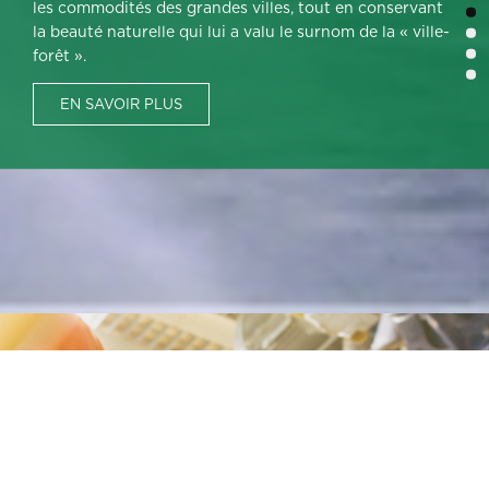
les commodités des grandes villes, tout en conservant
travailler et s’épanouir dans un cadre francophone
dynamisme économique, nature luxuriante et qualité de
français, le tout dans une ville à échelle humaine où il
1
la beauté naturelle qui lui a valu le surnom de la « ville-
stimulant et inclusif.
vie exceptionnelle.
fait bon vivre.
2
forêt ».
3
EN SAVOIR PLUS
EN SAVOIR PLUS
EN SAVOIR PLUS
4
EN SAVOIR PLUS