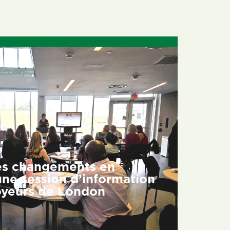
es changements en
une session d’information
oyeurs de London