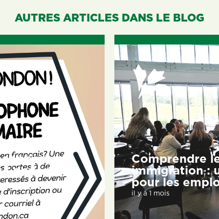
AUTRES ARTICLES DANS LE BLOG
ancophone de
Comprendre l
 à London
immigration : 
pour les empl
il y a 1 mois