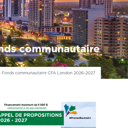
ontact
English
onds communautaire
7
s – Fonds communautaire CFA London 2026-2027