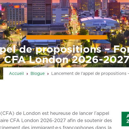
Accueil
À propos de la CFA
Actualités
Calendrier
C
pel de propositions – F
CFA London 2026-202
Accueil
Blogue
Lancement de l’appel de proposition
(CFA) de London est heureuse de lancer l’appel
aire CFA London 2026-2027 afin de soutenir des
nracinement des immigrant·e·s francophones dans la