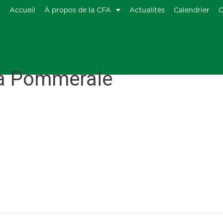
Accueil
À propos de la CFA
Actualités
Calendrier
C
La Pommeraie