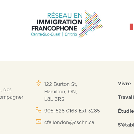
Vivre
122 Burton St,
, des
Hamilton, ON,
ccompagner
Travail
L8L 3R5
905-528 0163 Ext 3285
Étudie
cfa.london@cschn.ca
S’établ