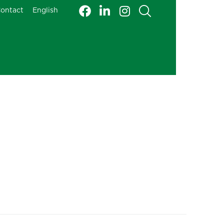
ontact
English