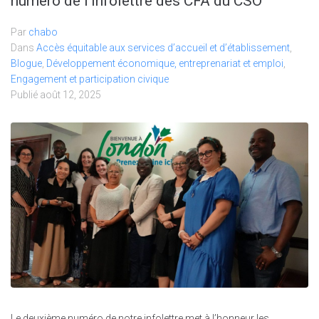
numéro de l’infolettre des CFA du CSO
Par
chabo
Dans
Accès équitable aux services d’accueil et d’établissement
,
Blogue
,
Développement économique, entreprenariat et emploi
,
Engagement et participation civique
Publié
août 12, 2025
Le deuxième numéro de notre infolettre met à l’honneur les